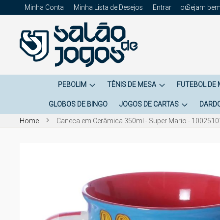
Minha Conta
Minha Lista de Desejos
Entrar
Sejam bem
PEBOLIM
TÊNIS DE MESA
FUTEBOL DE
GLOBOS DE BINGO
JOGOS DE CARTAS
DARD
Home
Caneca em Cerâmica 350ml - Super Mario - 1002510