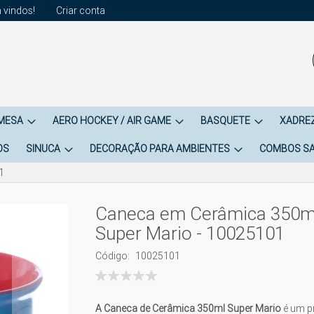
 vindos!
Criar conta
 MESA
AERO HOCKEY / AIR GAME
BASQUETE
XADREZ
OS
SINUCA
DECORAÇÃO PARA AMBIENTES
COMBOS SA
1
Caneca em Cerâmica 350ml
Super Mario - 10025101
Código
10025101
Classificação:
100
% of
A Caneca de Cerâmica 350ml Super Mario
é um p