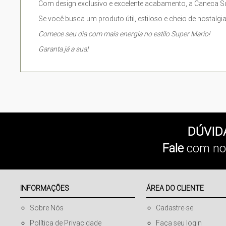
Com design exclusivo e excelente acabamento, a Caneca Su
Se você busca um produto útil, estiloso e cheio de nostalgi
Comece seu dia com mais energia no estilo Super Mario!
Garanta já a sua!
DÚVID
Fale
com no
INFORMAÇÕES
ÁREA DO CLIENTE
Sobre Nós
Cadastre-se
Política de Privacidade
Faça seu login