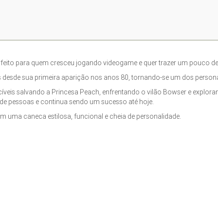
rfeito para quem cresceu jogando videogame e quer trazer um pouco des
s desde sua primeira aparição nos anos 80, tornando-se um dos perso
íveis salvando a Princesa Peach, enfrentando o vilão Bowser e explor
s de pessoas e continua sendo um sucesso até hoje.
om uma caneca estilosa, funcional e cheia de personalidade.