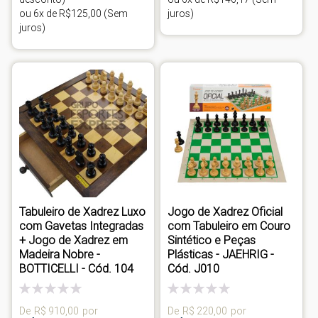
ou 6x de R$125,00 (Sem
juros)
juros)
Tabuleiro de Xadrez Luxo
Jogo de Xadrez Oficial
com Gavetas Integradas
com Tabuleiro em Couro
+ Jogo de Xadrez em
Sintético e Peças
Madeira Nobre -
Plásticas - JAEHRIG -
BOTTICELLI - Cód. 104
Cód. J010
Classificação:
Classificação:
0%
0%
De
R$ 910,00
por
De
R$ 220,00
por