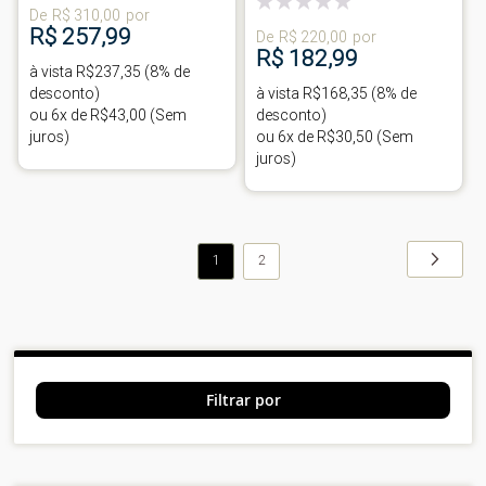
De
R$ 310,00
por
0%
R$ 257,99
De
R$ 220,00
por
R$ 182,99
à vista R$237,35 (8% de
desconto)
à vista R$168,35 (8% de
ou 6x de R$43,00 (Sem
desconto)
juros)
ou 6x de R$30,50 (Sem
juros)
Página
Página
Próxim
Você
Página
1
2
esta
lendo
a
pagina
Filtrar por