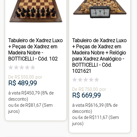
Tabuleiro de Xadrez Luxo
Tabuleiro de Xadrez Luxo
+ Peças de Xadrez em
+ Peças de Xadrez em
Madeira Nobre -
Madeira Nobre + Relógio
BOTTICELLI - Cód. 102
para Xadrez Analógico -
BOTTICELLI - Cód.
Classificação:
1021621
0%
De
R$ 550,00
por
Classificação:
R$ 489,99
0%
De
R$ 750,00
por
à vista R$450,79 (8% de
R$ 669,99
desconto)
ou 6x de R$81,67 (Sem
à vista R$616,39 (8% de
juros)
desconto)
ou 6x de R$111,67 (Sem
juros)