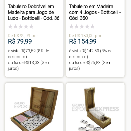
Tabuleiro Dobrável em
Tabuleiro em Madeira
Madeira para Jogo de
com 4 Jogos - Botticelli -
Ludo - Botticelli - Cód. 36
Cód. 350
Classificação:
Classificação:
0%
0%
De
R$ 99,99
por
De
R$ 180,00
por
R$ 79,99
R$ 154,99
à vista R$73,59 (8% de
à vista R$142,59 (8% de
desconto)
desconto)
ou 6x de R$13,33 (Sem
ou 6x de R$25,83 (Sem
juros)
juros)