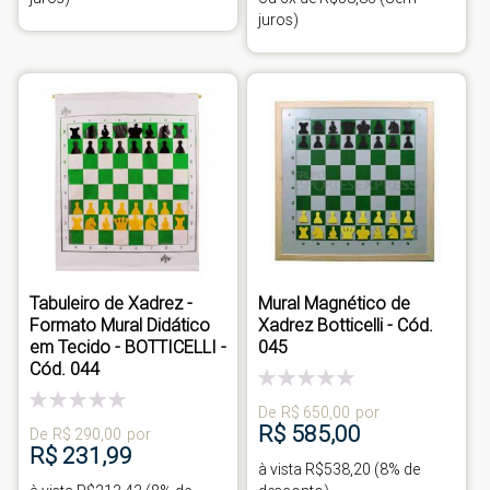
juros)
Tabuleiro de Xadrez -
Mural Magnético de
Formato Mural Didático
Xadrez Botticelli - Cód.
em Tecido - BOTTICELLI -
045
Cód. 044
Classificação:
0%
Classificação:
De
R$ 650,00
por
0%
R$ 585,00
De
R$ 290,00
por
R$ 231,99
à vista R$538,20 (8% de