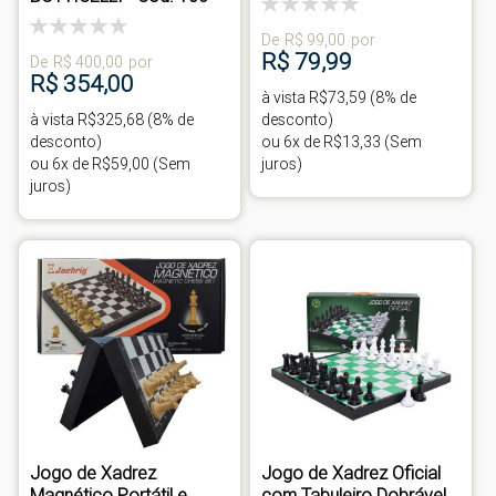
Classificação:
0%
Classificação:
De
R$ 99,00
por
0%
R$ 79,99
De
R$ 400,00
por
R$ 354,00
à vista R$73,59 (8% de
à vista R$325,68 (8% de
desconto)
desconto)
ou 6x de R$13,33 (Sem
ou 6x de R$59,00 (Sem
juros)
juros)
Jogo de Xadrez
Jogo de Xadrez Oficial
Magnético Portátil e
com Tabuleiro Dobrável