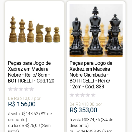
Peças para Jogo de
Peças para Jogo de
Xadrez em Madeira
Xadrez em Madeira
Nobre - Rei c/ 8cm -
Nobre Chumbada -
BOTTICELLI - Cód.120
BOTTICELLI - Rei c/
12cm - Cód. 833
Classificação:
0%
Classificação:
De
R$ 210,00
por
0%
R$ 156,00
De
R$ 410,00
por
R$ 353,00
à vista R$143,52 (8% de
desconto)
à vista R$324,76 (8% de
ou 6x de R$26,00 (Sem
desconto)
juros)
ou 6x de R$58,83 (Sem