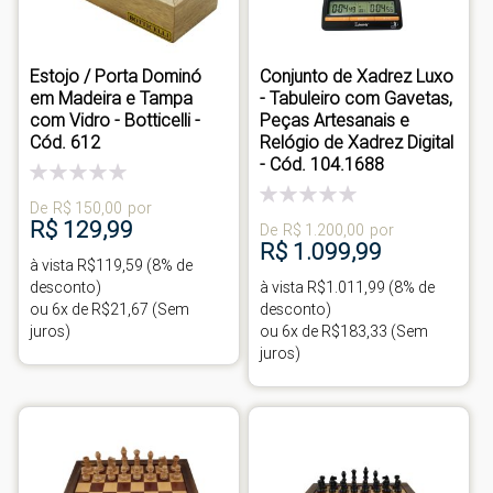
Estojo / Porta Dominó
Conjunto de Xadrez Luxo
em Madeira e Tampa
- Tabuleiro com Gavetas,
com Vidro - Botticelli -
Peças Artesanais e
Cód. 612
Relógio de Xadrez Digital
- Cód. 104.1688
Classificação:
0%
Classificação:
De
R$ 150,00
por
0%
R$ 129,99
De
R$ 1.200,00
por
R$ 1.099,99
à vista R$119,59 (8% de
desconto)
à vista R$1.011,99 (8% de
ou 6x de R$21,67 (Sem
desconto)
juros)
ou 6x de R$183,33 (Sem
juros)