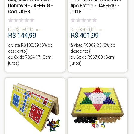
Dobrável - JAEHRIG -
tipo Estojo - JAEHRIG -
Cód. J038
J018
Classificação:
Classificação:
0%
0%
De
R$ 180,00
por
De
R$ 450,00
por
R$ 144,99
R$ 401,99
à vista R$133,39 (8% de
à vista R$369,83 (8% de
desconto)
desconto)
ou 6x de R$24,17 (Sem
ou 6x de R$67,00 (Sem
juros)
juros)