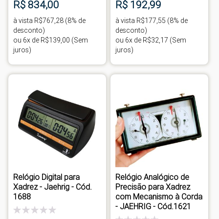
R$ 834,00
R$ 192,99
à vista R$767,28 (8% de
à vista R$177,55 (8% de
desconto)
desconto)
ou 6x de R$139,00 (Sem
ou 6x de R$32,17 (Sem
juros)
juros)
Relógio Digital para
Relógio Analógico de
Xadrez - Jaehrig - Cód.
Precisão para Xadrez
1688
com Mecanismo à Corda
- JAEHRIG - Cód.1621
Classificação:
0%
Classificação: