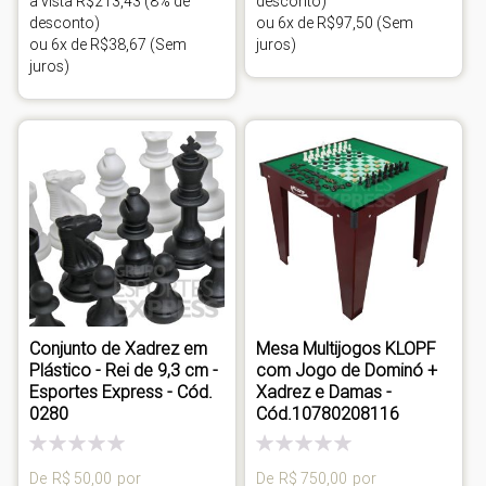
à vista R$213,43 (8% de
desconto)
desconto)
ou 6x de R$97,50 (Sem
ou 6x de R$38,67 (Sem
juros)
juros)
Conjunto de Xadrez em
Mesa Multijogos KLOPF
Plástico - Rei de 9,3 cm -
com Jogo de Dominó +
Esportes Express - Cód.
Xadrez e Damas -
0280
Cód.10780208116
Classificação:
Classificação:
0%
0%
De
R$ 50,00
por
De
R$ 750,00
por