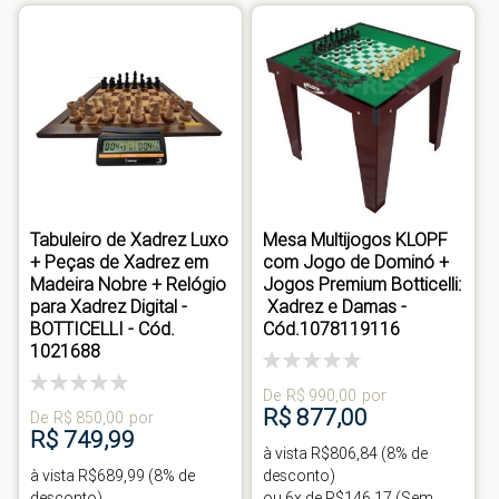
Tabuleiro de Xadrez Luxo
Mesa Multijogos KLOPF
+ Peças de Xadrez em
com Jogo de Dominó +
Madeira Nobre + Relógio
Jogos Premium Botticelli:
para Xadrez Digital -
Xadrez e Damas -
BOTTICELLI - Cód.
Cód.1078119116
1021688
Classificação:
0%
Classificação:
De
R$ 990,00
por
0%
R$ 877,00
De
R$ 850,00
por
R$ 749,99
à vista R$806,84 (8% de
à vista R$689,99 (8% de
desconto)
desconto)
ou 6x de R$146,17 (Sem