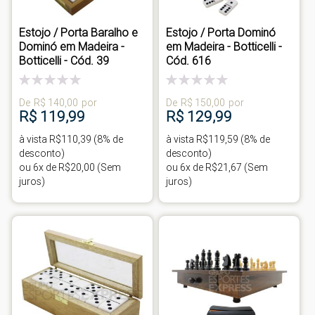
Estojo / Porta Baralho e
Estojo / Porta Dominó
Dominó em Madeira -
em Madeira - Botticelli -
Botticelli - Cód. 39
Cód. 616
Classificação:
Classificação:
0%
0%
De
R$ 140,00
por
De
R$ 150,00
por
R$ 119,99
R$ 129,99
à vista R$110,39 (8% de
à vista R$119,59 (8% de
desconto)
desconto)
ou 6x de R$20,00 (Sem
ou 6x de R$21,67 (Sem
juros)
juros)