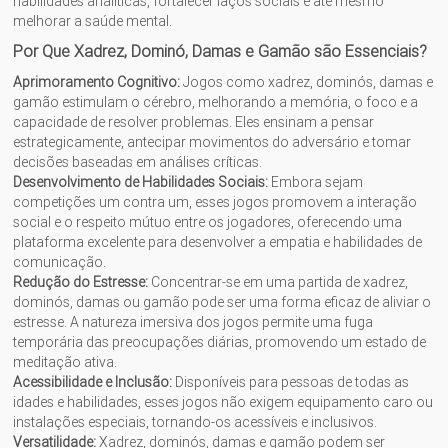
habilidades analíticas, fortalecer laços sociais e até mesmo
melhorar a saúde mental.
Por Que Xadrez, Dominó, Damas e Gamão são Essenciais?
Aprimoramento Cognitivo:
Jogos como xadrez, dominós, damas e
gamão estimulam o cérebro, melhorando a memória, o foco e a
capacidade de resolver problemas. Eles ensinam a pensar
estrategicamente, antecipar movimentos do adversário e tomar
decisões baseadas em análises críticas.
Desenvolvimento de Habilidades Sociais:
Embora sejam
competições um contra um, esses jogos promovem a interação
social e o respeito mútuo entre os jogadores, oferecendo uma
plataforma excelente para desenvolver a empatia e habilidades de
comunicação.
Redução do Estresse:
Concentrar-se em uma partida de xadrez,
dominós, damas ou gamão pode ser uma forma eficaz de aliviar o
estresse. A natureza imersiva dos jogos permite uma fuga
temporária das preocupações diárias, promovendo um estado de
meditação ativa.
Acessibilidade e Inclusão:
Disponíveis para pessoas de todas as
idades e habilidades, esses jogos não exigem equipamento caro ou
instalações especiais, tornando-os acessíveis e inclusivos.
Versatilidade:
Xadrez, dominós, damas e gamão podem ser