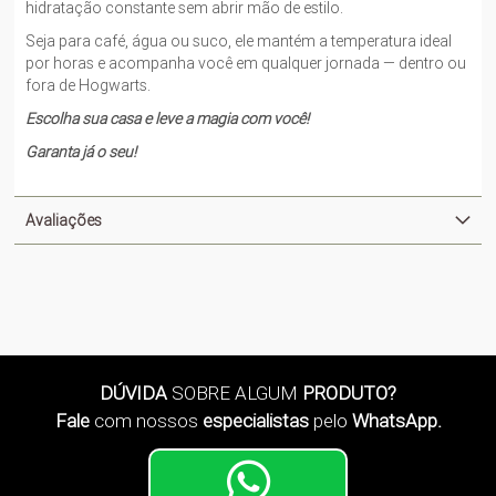
hidratação constante sem abrir mão de estilo.
Seja para café, água ou suco, ele mantém a temperatura ideal
por horas e acompanha você em qualquer jornada — dentro ou
fora de Hogwarts.
Escolha sua casa e leve a magia com você!
Garanta já o seu!
Avaliações
DÚVIDA
SOBRE ALGUM
PRODUTO?
Fale
com nossos
especialistas
pelo
WhatsApp.