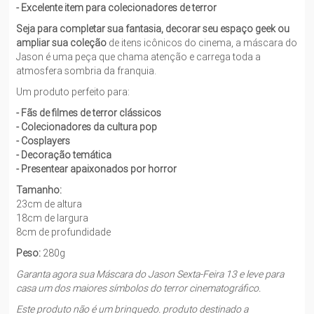
- Excelente item para colecionadores de terror
Seja para completar sua fantasia, decorar seu espaço geek ou
ampliar sua coleção
de itens icônicos do cinema, a máscara do
Jason é uma peça que chama atenção e carrega toda a
atmosfera sombria da franquia.
Um produto perfeito para:
- Fãs de filmes de terror clássicos
- Colecionadores da cultura pop
- Cosplayers
- Decoração temática
- Presentear apaixonados por horror
Tamanho:
23cm de altura
18cm de largura
8cm de profundidade
Peso:
280g
Garanta agora sua Máscara do Jason Sexta-Feira 13 e leve para
casa um dos maiores símbolos do terror cinematográfico.
Este produto não é um brinquedo. produto destinado a