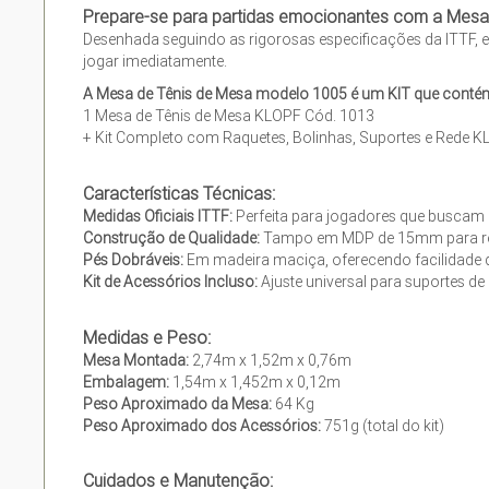
Prepare-se para partidas emocionantes com a Mesa 
Desenhada seguindo as rigorosas especificações da ITTF
jogar imediatamente.
A Mesa de Tênis de Mesa modelo 1005 é um KIT que conté
1 Mesa de Tênis de Mesa KLOPF Cód. 1013
+ Kit Completo com Raquetes, Bolinhas, Suportes e Rede 
Características Técnicas:
Medidas Oficiais ITTF:
Perfeita para jogadores que buscam 
Construção de Qualidade:
Tampo em MDP de 15mm para resi
Pés Dobráveis:
Em madeira maciça, oferecendo facilidad
Kit de Acessórios Incluso:
Ajuste universal para suportes de
Medidas e Peso:
Mesa Montada:
2,74m x 1,52m x 0,76m
Embalagem:
1,54m x 1,452m x 0,12m
Peso Aproximado da Mesa:
64 Kg
Peso Aproximado dos Acessórios:
751g (total do kit)
Cuidados e Manutenção: