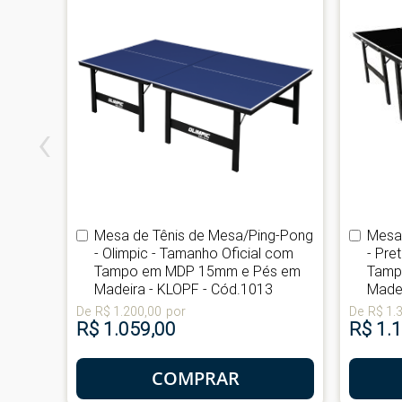
‹
g-Pong
Mesa de Tênis de Mesa/Ping-Pong
Mesa
Comprar
Compr
po em
- Olimpic - Tamanho Oficial com
- Pre
a -
Tampo em MDP 15mm e Pés em
Tamp
Madeira - KLOPF - Cód.1013
Madei
De
R$ 1.200,00
por
De
R$ 1.
R$ 1.059,00
R$ 1.
COMPRAR