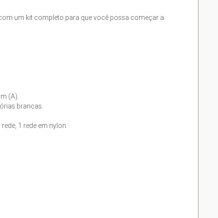
 com um kit completo para que você possa começar a
6m (A).
órias brancas.
 rede, 1 rede em nylon.