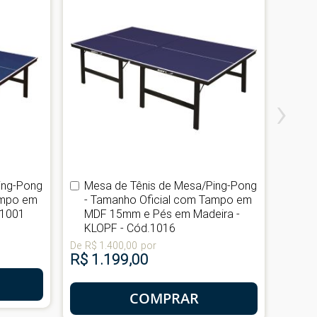
›
ing-Pong
Mesa de Tênis de Mesa/Ping-Pong
Mes
Comprar
Com
ampo em
- Tamanho Oficial com Tampo em
- O
.1001
MDF 15mm e Pés em Madeira -
Ta
KLOPF - Cód.1016
Mad
De
R$ 1.400,00
por
De
R$ 
R$ 1.199,00
R$ 1
COMPRAR