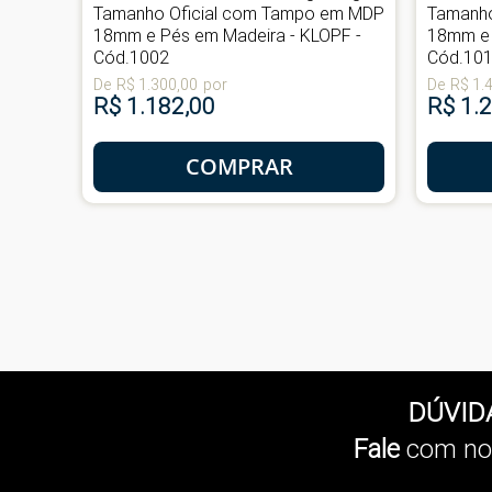
mpo em
Tamanho Oficial com Tampo em MDP
Tamanho
-
18mm e Pés em Madeira - KLOPF -
18mm e 
Cód.1002
Cód.10
De
R$ 1.300,00
por
De
R$ 1.
R$ 1.182,00
R$ 1.
COMPRAR
DÚVID
Fale
com no