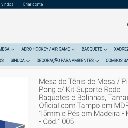
 vindos!
Criar conta
 MESA
AERO HOCKEY / AIR GAME
BASQUETE
XADREZ
OS
SINUCA
DECORAÇÃO PARA AMBIENTES
COMBOS SA
Mesa de Tênis de Mesa / Pi
Pong c/ Kit Suporte Rede
Raquetes e Bolinhas, Tam
Oficial com Tampo em MD
15mm e Pés em Madeira -
- Cód.1005