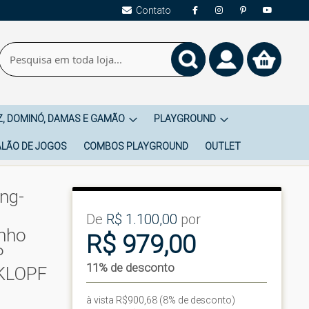
Contato
Pesquisa
Meu
Carrinho
Pesquisa
, DOMINÓ, DAMAS E GAMÃO
PLAYGROUND
LÃO DE JOGOS
COMBOS PLAYGROUND
OUTLET
ng-
De
R$ 1.100,00
por
anho
R$ 979,00
P
11% de desconto
 KLOPF
à vista R$900,68 (8% de desconto)