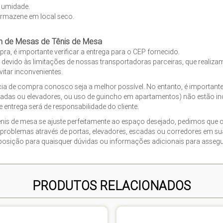
e umidade.
rmazene em local seco.
m de Mesas de Tênis de Mesa
pra, é importante verificar a entrega para o CEP fornecido.
s devido às limitações de nossas transportadoras parceiras, que real
itar inconvenientes.
ia de compra conosco seja a melhor possível. No entanto, é importan
adas ou elevadores, ou uso de guincho em apartamentos) não estão incl
entrega será de responsabilidade do cliente.
ênis de mesa se ajuste perfeitamente ao espaço desejado, pedimos que 
roblemas através de portas, elevadores, escadas ou corredores em sua 
sição para quaisquer dúvidas ou informações adicionais para assegurar
PRODUTOS RELACIONADOS