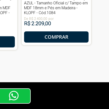
,
AZUL - Tamanho Oficial c/ Tampo em
Taman
em MDF
MDF 18mm e Pés em Madeira -
18mm 
LOPF -
KLOPF - Cód.1084
Cód.1
De
R$ 2.400,00
por
De
R$ 
R$ 2.209,00
R$ 1
COMPRAR