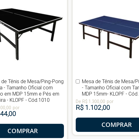
 de Tênis de Mesa/Ping-Pong
Mesa de Tênis de Mesa/P
ar
Comprar
ta - Tamanho Oficial com
- Tamanho Oficial com T
o em MDP 15mm e Pés em
MDP 15mm- KLOPF - Cód
ra - KLOPF - Cód.1010
De
R$ 1.300,00
por
R$ 1.102,00
300,00
por
144,00
COMPRAR
COMPRAR