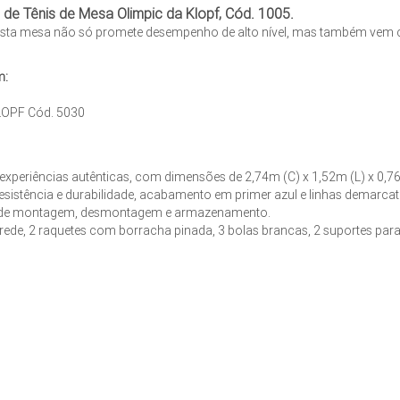
de Tênis de Mesa Olimpic da Klopf, Cód. 1005.
, esta mesa não só promete desempenho de alto nível, mas também vem
m:
KLOPF Cód. 5030
experiências autênticas, com dimensões de 2,74m (C) x 1,52m (L) x 0,7
stência e durabilidade, acabamento em primer azul e linhas demarcat
e de montagem, desmontagem e armazenamento.
 rede, 2 raquetes com borracha pinada, 3 bolas brancas, 2 suportes para