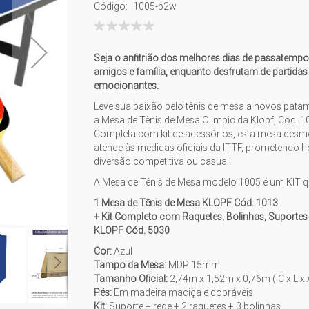
Código
1005-b2w
Classificação:
100
% of
Seja o anfitrião dos melhores dias de passatemp
amigos e família, enquanto desfrutam de partidas
emocionantes.
Leve sua paixão pelo tênis de mesa a novos pat
a Mesa de Tênis de Mesa Olimpic da Klopf, Cód. 1
Completa com kit de acessórios, esta mesa desm
atende às medidas oficiais da ITTF, prometendo h
diversão competitiva ou casual.
A Mesa de Tênis de Mesa modelo 1005 é um KIT 
1 Mesa de Tênis de Mesa KLOPF Cód. 1013
+ Kit Completo com Raquetes, Bolinhas, Suportes
KLOPF Cód. 5030
Cor:
Azul
Tampo da Mesa:
MDP 15mm
Tamanho Oficial:
2,74m x 1,52m x 0,76m ( C x L x 
Pés:
Em madeira maciça e dobráveis
Kit:
Suporte + rede + 2 raquetes + 3 bolinhas.