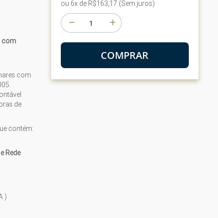
ou 6x de R$163,17 (Sem juros)
o com
COMPRAR
amares com
005.
ontável
oras de
que contém:
 e Rede
A )