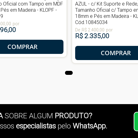
 Oficial com Tampo em MDF
AZUL - c/ Kit Suporte e Rede
Pés em Madeira - KLOPF -
Tamanho Oficial c/ Tampo 
19
18mm e Pés em Madeira - K
Cód.10845034
400,00
por
296,00
De
R$ 2.400,00
por
R$ 2.335,00
COMPRAR
COMPRAR
A
SOBRE ALGUM
PRODUTO?
ssos
especialistas
pelo
WhatsApp.