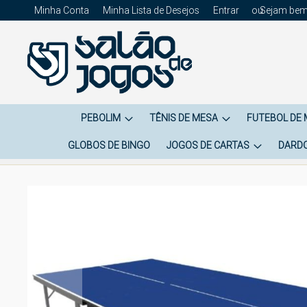
Minha Conta
Minha Lista de Desejos
Entrar
Sejam bem
PEBOLIM
TÊNIS DE MESA
FUTEBOL DE
GLOBOS DE BINGO
JOGOS DE CARTAS
DARD